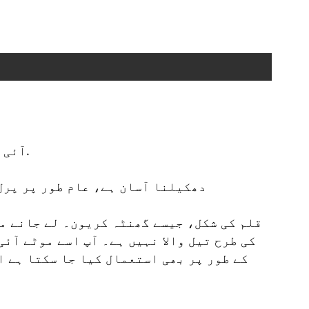
زیادہ آسان اور باہر لے جانے کے لئے موزوں ہے، اور یہ میک اپ کے لئے بھی بہت اچھا ہے.
آئی 
2. دھکیلنا آسان ہے، عام طور پر پ
کی طرح تیل والا نہیں ہے۔ آپ اسے موٹے آئ
کے طور پر بھی استعمال کیا جا سکتا ہے ا