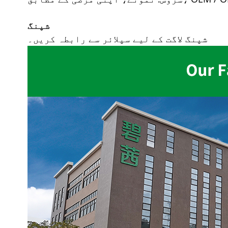
شپنگ
شپنگ لاگت کے لیے سپلائر سے رابطہ کریں۔