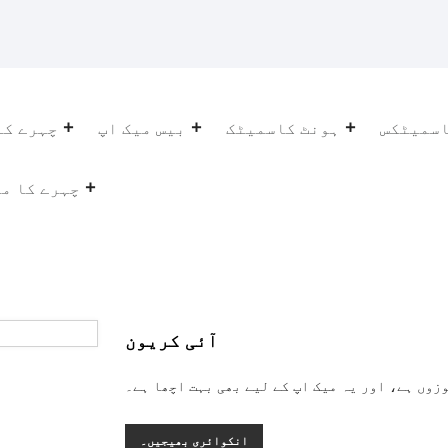
اسمیٹکس
ہونٹ کاسمیٹک
بیس میک اپ
چہرے کا
چہرے کا می
آئی کریون
زوں ہے، اور یہ میک اپ کے لیے بھی بہت اچھا ہے۔
انکوائری بھیجیں۔