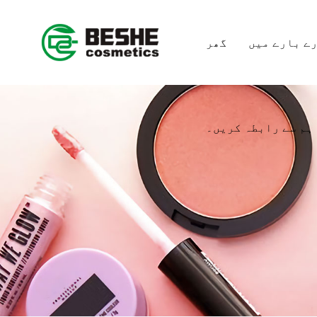
ے بارے میں
گھر
ہم سے رابطہ کریں۔