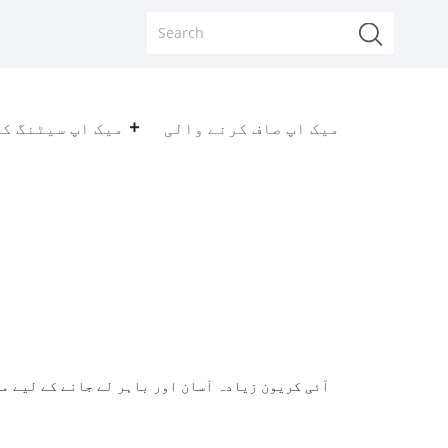
میک اپ صاف کرنے والی
میک اپ سیٹنگ ک
آئی کریون زیادہ آسان اور باہر لے جانے کے لیے مو