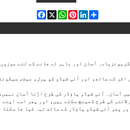
Facebook
X
WhatsApp
Pinterest
LinkedIn
Share
کریون
رل اثر کے ساتھ، اور آئی شیڈو کو پرل، میٹ، سیکوئ
ی لائنر کی طرح کھینچ سکتے ہیں، اور پھر اسے اپنے
ور پھر آئی شیڈو پاؤڈر کے ساتھ تہہ کیا جا سکتا 