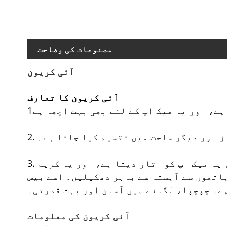
مصنوعات کی وضاحت
آئی کریون
آئی کریون کا تعارف
1
نز اور دیگر ساخت میں تقسیم کیا جاتا ہے۔
3. قلم کی شکل، جیسے گھنٹہ کریون۔ لے جانے میں آسان۔ آئی شیڈو پاؤڈر کی طرح اڑنا آسان نہیں، یہ میک اپ کو اتار دیتا ہے، اور یہ کریم
 ہاتھوں سے آہستہ سے باہر دھکیلیں۔ اسے بیس
ہے۔ چپچپا، لگانے میں آسان اور بہت قدرتی۔
آئی کریون کی معلومات