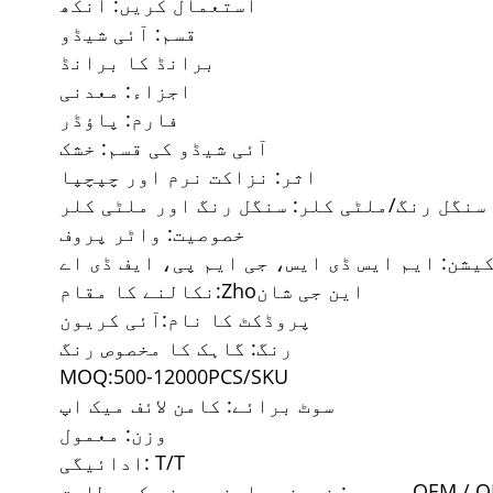
استعمال کریں: آنکھ
قسم: آئی شیڈو
برانڈ کا برانڈ
اجزاء: معدنی
فارم: پاؤڈر
آئی شیڈو کی قسم: خشک
اثر: نزاکت نرم اور چپچپا
سنگل رنگ/ملٹی کلر: سنگل رنگ اور ملٹی کلر
خصوصیت: واٹر پروف
شن: ایم ایس ڈی ایس، جی ایم پی، ایف ڈی اے
این جی شان
o
Zh
نکالنے کا مقام:
پروڈکٹ کا نام:
آئی کریون
رنگ: گاہک کا مخصوص رنگ
MOQ:500-12000PCS/SKU
سوٹ برائے: کامن لائف میک اپ
وزن: معمول
ادائیگی: T/T