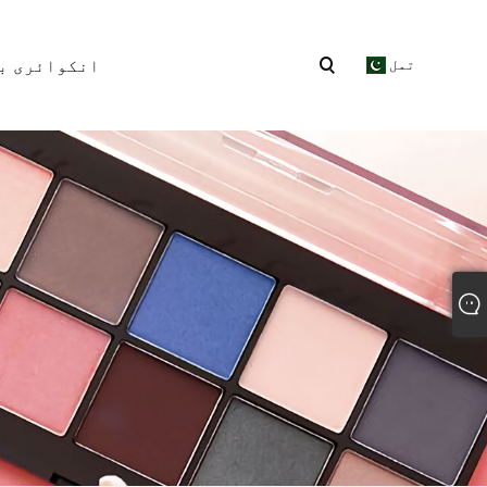
انکوائری ب
تمل