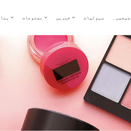
ھیجیں۔
سہولیات
خبریں
مصنوعات
ہمار